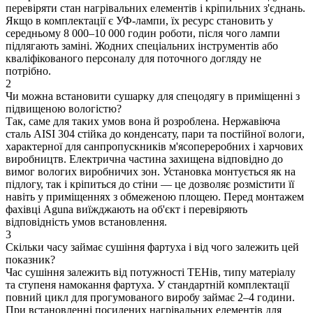
перевіряти стан нагрівальних елементів і кріпильних з'єднань.
Якщо в комплектації є УФ-лампи, їх ресурс становить у
середньому 8 000–10 000 годин роботи, після чого лампи
підлягають заміні. Жодних спеціальних інструментів або
кваліфікованого персоналу для поточного догляду не
потрібно.
2
Чи можна встановити сушарку для спецодягу в приміщенні з
підвищеною вологістю?
Так, саме для таких умов вона й розроблена. Нержавіюча
сталь AISI 304 стійка до конденсату, пари та постійної вологи,
характерної для санпропускників м'ясопереробних і харчових
виробництв. Електрична частина захищена відповідно до
вимог вологих виробничих зон. Установка монтується як на
підлогу, так і кріпиться до стіни — це дозволяє розмістити її
навіть у приміщеннях з обмеженою площею. Перед монтажем
фахівці Aguna виїжджають на об'єкт і перевіряють
відповідність умов встановлення.
3
Скільки часу займає сушіння фартуха і від чого залежить цей
показник?
Час сушіння залежить від потужності ТЕНів, типу матеріалу
та ступеня намокання фартуха. У стандартній комплектації
повний цикл для прогумованого виробу займає 2–4 години.
При встановленні посилених нагрівальних елементів для