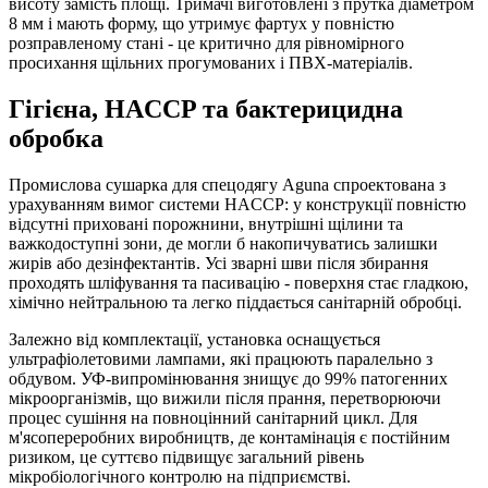
висоту замість площі. Тримачі виготовлені з прутка діаметром
8 мм і мають форму, що утримує фартух у повністю
розправленому стані - це критично для рівномірного
просихання щільних прогумованих і ПВХ-матеріалів.
Гігієна, HACCP та бактерицидна
обробка
Промислова сушарка для спецодягу Aguna спроектована з
урахуванням вимог системи HACCP: у конструкції повністю
відсутні приховані порожнини, внутрішні щілини та
важкодоступні зони, де могли б накопичуватись залишки
жирів або дезінфектантів. Усі зварні шви після збирання
проходять шліфування та пасивацію - поверхня стає гладкою,
хімічно нейтральною та легко піддається санітарній обробці.
Залежно від комплектації, установка оснащується
ультрафіолетовими лампами, які працюють паралельно з
обдувом. УФ-випромінювання знищує до 99% патогенних
мікроорганізмів, що вижили після прання, перетворюючи
процес сушіння на повноцінний санітарний цикл. Для
м'ясопереробних виробництв, де контамінація є постійним
ризиком, це суттєво підвищує загальний рівень
мікробіологічного контролю на підприємстві.