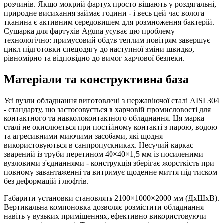
розчинів. Якщо мокрий фартух просто вішають у роздягальні,
природне висихання займає години - і весь цей час волога
тканина є активним середовищем для розмноження бактерій.
Сушарка для фартухів Aguna усуває цю проблему
технологічно: примусовий обдув теплим повітрям завершує
цикл підготовки спецодягу до наступної зміни швидко,
рівномірно та відповідно до вимог харчової безпеки.
Матеріали та конструктивна база
Усі вузли обладнання виготовлені з нержавіючої сталі AISI 304
- стандарту, що застосовується в харчовій промисловості для
контактного та навколоконтактного обладнання. Ця марка
сталі не окислюється при постійному контакті з парою, водою
та агресивними миючими засобами, які щодня
використовуються в санпропускниках. Несучий каркас
зварений із труби перетином 40×40×1,5 мм із посиленими
вузловими з'єднаннями - конструкція зберігає жорсткість при
повному завантаженні та витримує щоденне миття під тиском
без деформацій і люфтів.
Габарити установки становлять 2100×1000×2000 мм (ДхШхВ).
Вертикальна компоновка дозволяє розмістити обладнання
навіть у вузьких приміщеннях, ефективно використовуючи