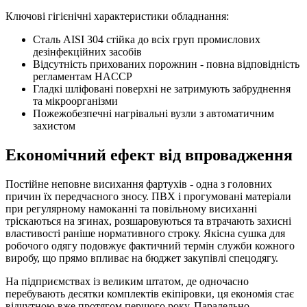
Ключові гігієнічні характеристики обладнання:
Сталь AISI 304 стійка до всіх груп промислових
дезінфекційних засобів
Відсутність прихованих порожнин - повна відповідність
регламентам HACCP
Гладкі шліфовані поверхні не затримують забруднення
та мікроорганізми
Пожежобезпечні нагрівальні вузли з автоматичним
захистом
Економічний ефект від впровадження
Постійне неповне висихання фартухів - одна з головних
причин їх передчасного зносу. ПВХ і прогумовані матеріали
при регулярному намоканні та повільному висиханні
тріскаються на згинах, розшаровуються та втрачають захисні
властивості раніше нормативного строку. Якісна сушка для
робочого одягу подовжує фактичний термін служби кожного
виробу, що прямо впливає на бюджет закупівлі спецодягу.
На підприємствах із великим штатом, де одночасно
перебувають десятки комплектів екіпіровки, ця економія стає
відчутною вже протягом першого року. Паралельно