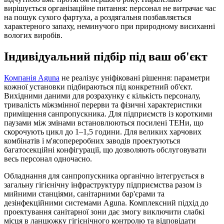
вирішується організаційне питання: персонал не витрачає час
на пошук сухого фартуха, а роздягальня позбавляється
характерного запаху, неминучого при природному висиханні
вологих виробів.
Індивідуальний підбір під ваш об'єкт
Компанія Aguna
не реалізує уніфіковані рішення: параметри
кожної установки підбираються під конкретний об'єкт.
Вихідними даними для розрахунку є кількість персоналу,
тривалість міжзмінної перерви та фізичні характеристики
приміщення санпропускника. Для підприємств із короткими
паузами між змінами встановлюються посилені ТЕНи, що
скорочують цикл до 1–1,5 години. Для великих харчових
комбінатів і м'ясопереробних заводів проектуються
багатосекційні конфігурації, що дозволяють обслуговувати
весь персонал одночасно.
Обладнання для санпропускника органічно інтегрується в
загальну гігієнічну інфраструктуру підприємства разом із
мийними станціями, санітарними бар'єрами та
дезінфекційними системами Aguna. Комплексний підхід до
проектування санітарної зони дає змогу виключити слабкі
місця в ланцюжку гігієнічного контролю та відповідати