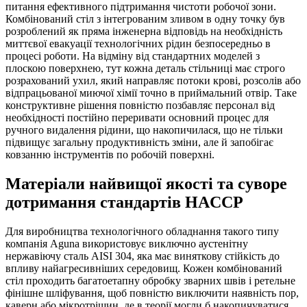
питання ефективного підтримання чистоти робочої зони.
Комбінований стіл з інтегрованим зливом в одну точку був
розроблений як пряма інженерна відповідь на необхідність
миттєвої евакуації технологічних рідин безпосередньо в
процесі роботи. На відміну від стандартних моделей з
плоскою поверхнею, тут кожна деталь стільниці має строго
розрахований ухил, який направляє потоки крові, розсолів або
відпрацьованої миючої хімії точно в приймальний отвір. Таке
конструктивне рішення повністю позбавляє персонал від
необхідності постійно переривати основний процес для
ручного видалення рідини, що накопичилася, що не тільки
підвищує загальну продуктивність зміни, але й запобігає
ковзанню інструментів по робочій поверхні.
Матеріали найвищої якості та суворе
дотримання стандартів HACCP
Для виробництва технологічного обладнання такого типу
компанія Aguna використовує виключно аустенітну
нержавіючу сталь AISI 304, яка має виняткову стійкість до
впливу найагресивніших середовищ. Кожен комбінований
стіл проходить багатоетапну обробку зварних швів і ретельне
фінішне шліфування, щоб повністю виключити наявність пор,
каверн або мікротріщин, де в теорії могли б накопичуватися