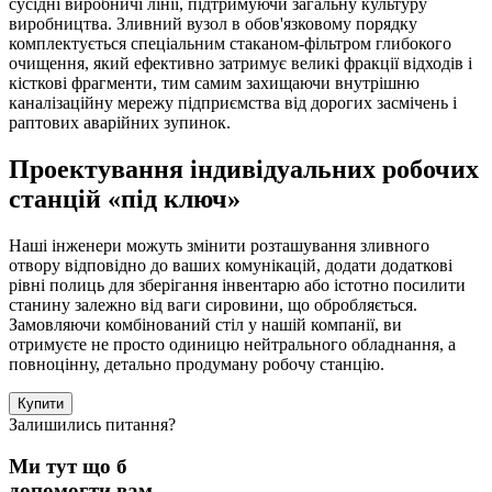
сусідні виробничі лінії, підтримуючи загальну культуру
виробництва. Зливний вузол в обов'язковому порядку
комплектується спеціальним стаканом-фільтром глибокого
очищення, який ефективно затримує великі фракції відходів і
кісткові фрагменти, тим самим захищаючи внутрішню
каналізаційну мережу підприємства від дорогих засмічень і
раптових аварійних зупинок.
Проектування індивідуальних робочих
станцій «під ключ»
Наші інженери можуть змінити розташування зливного
отвору відповідно до ваших комунікацій, додати додаткові
рівні полиць для зберігання інвентарю або істотно посилити
станину залежно від ваги сировини, що обробляється.
Замовляючи комбінований стіл у нашій компанії, ви
отримуєте не просто одиницю нейтрального обладнання, а
повноцінну, детально продуману робочу станцію.
Купити
Залишились питання?
Ми тут що б
допомогти вам