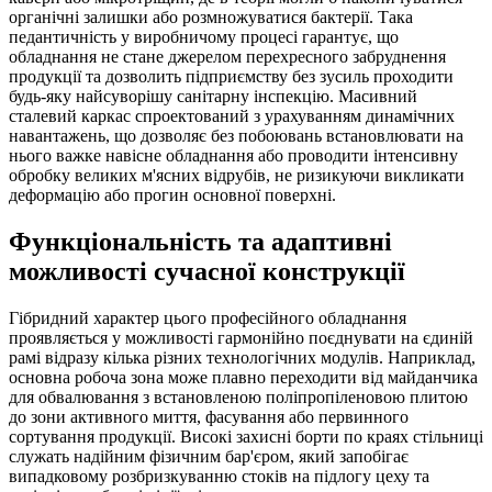
органічні залишки або розмножуватися бактерії. Така
педантичність у виробничому процесі гарантує, що
обладнання не стане джерелом перехресного забруднення
продукції та дозволить підприємству без зусиль проходити
будь-яку найсуворішу санітарну інспекцію. Масивний
сталевий каркас спроектований з урахуванням динамічних
навантажень, що дозволяє без побоювань встановлювати на
нього важке навісне обладнання або проводити інтенсивну
обробку великих м'ясних відрубів, не ризикуючи викликати
деформацію або прогин основної поверхні.
Функціональність та адаптивні
можливості сучасної конструкції
Гібридний характер цього професійного обладнання
проявляється у можливості гармонійно поєднувати на єдиній
рамі відразу кілька різних технологічних модулів. Наприклад,
основна робоча зона може плавно переходити від майданчика
для обвалювання з встановленою поліпропіленовою плитою
до зони активного миття, фасування або первинного
сортування продукції. Високі захисні борти по краях стільниці
служать надійним фізичним бар'єром, який запобігає
випадковому розбризкуванню стоків на підлогу цеху та