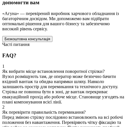
допомогти вам
«Агуна» — перевірений виробник харчового обладнання із
багаторічним досвідом. Ми допоможемо вам підібрати
оптимальні рішення для вашого бізнесу та забезпечимо
високий рівень сервісу.
Безкоштовна консультація
Часті питання
FAQ?
1
Як вибрати місце встановлення поворотної стрілки?
Вузол розміщують там, де оператор може безпечно бачити
вхідний вантаж та обидва напрямки шляху. Навколо
залишають простір для перемикання та технічного доступу.
Стрілка не повинна бути в зоні, де вантаж перекриває
евакуаційний прохід або робоче місце. Становище узгодять на
плані компонування всієї лінії.
2
Як перевірити правильність перемикання?
Перед зміною стрілку послідовно встановлюють на всі робочі
положення без навантаження. Перевіряють чітку фіксацію та