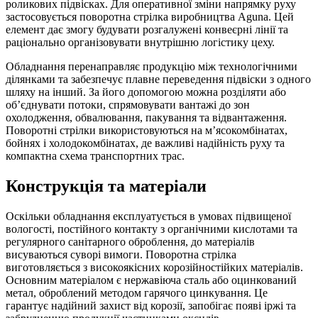
роликових підвісках. Для оперативної зміни напрямку руху
застосовується поворотна стрілка виробництва Aguna. Цей
елемент дає змогу будувати розгалужені конвеєрні лінії та
раціонально організовувати внутрішню логістику цеху.
Обладнання перенаправляє продукцію між технологічними
ділянками та забезпечує плавне переведення підвіски з одного
шляху на інший. За його допомогою можна розділяти або
об’єднувати потоки, спрямовувати вантажі до зон
охолодження, обвалювання, пакування та відвантаження.
Поворотні стрілки використовуються на м’ясокомбінатах,
бойнях і холодокомбінатах, де важливі надійність руху та
компактна схема транспортних трас.
Конструкція та матеріали
Оскільки обладнання експлуатується в умовах підвищеної
вологості, постійного контакту з органічними кислотами та
регулярного санітарного оброблення, до матеріалів
висуваються суворі вимоги. Поворотна стрілка
виготовляється з високоякісних корозійностійких матеріалів.
Основним матеріалом є нержавіюча сталь або оцинкований
метал, оброблений методом гарячого цинкування. Це
гарантує надійний захист від корозії, запобігає появі іржі та