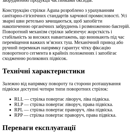
забрудненню продукції частинками оксидів.
Конструкцію стрілки Aguna розроблено з урахуванням
санітарно-гігієнічних стандартів харчової промисловості. Усі
зварні шви ретельно зачищаються, щоб запобігти
накопиченню органічних забруднень і розмноженню бактерій.
Поворотний механізм стрілки забезпечує жорсткість і
стабільність за високих навантажень, що виникають під час
переміщення важких м’ясних туш. Механічний привод або
ручний перемикач напрямку гарантує чітку фіксацію
поворотного сегмента в крайніх положеннях і запобігає
сходженню роликових підвісок.
Технічні характеристики
Залежно від напрямку повороту та сторони розташування
підвіски доступні чотири типи поворотних стрілок:
RLL — стрілка повертає ліворуч, ліва підвіска.
RLP — стрілка повертає ліворуч, права підвіска.
RPL — стрілка повертає праворуч, ліва підвіска.
RPP — стрілка повертає праворуч, права підвіска.
Переваги експлуатації