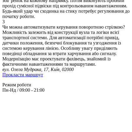
збіг рейок на кожному напрямку. Потім виконують пробний
прохід сумісної підвіски під контрольованим навантаженням.
Будь-який удар чи сходинка на стику потребує регулювання до
початку роботи.
3
Чи можна автоматизувати керування поворотною стрілкою?
Можливість залежить від конструкції вузла та логіки всієї
транспортної системи. Для автоматизації потрібні привід,
датчики положення, безпечні блокування та узгодження із
системою керування лінією. Особливу увагу приділяють
поведінці обладнання за втрати харчування або сигналу.
Модернізацію має проектувати фахівець, знайомий із
фактичними навантаженнями та маршрутами.
вул. Олега Мудрака, 17, Київ, 02000
Прокласти маршрут
Режим роботи
Пн-Нд / 09:00 - 21:00