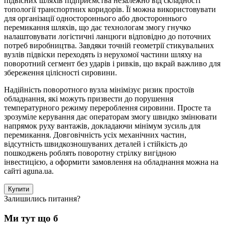
підвісних шляхів підприємства незалежно від складності
топології транспортних коридорів. Її можна використовувати
для організації одностороннього або двостороннього
перемикання шляхів, що дає технологам змогу гнучко
налаштовувати логістичні ланцюги відповідно до поточних
потреб виробництва. Завдяки точній геометрії стикувальних
вузлів підвіски переходять із нерухомої частини шляху на
поворотний сегмент без ударів і ривків, що вкрай важливо для
збереження цілісності сировини.
Надійність поворотного вузла мінімізує ризик простоїв
обладнання, які можуть призвести до порушення
температурного режиму перероблення сировини. Просте та
зрозуміле керування дає операторам змогу швидко змінювати
напрямок руху вантажів, докладаючи мінімум зусиль для
перемикання. Довговічність усіх механічних частин,
відсутність швидкозношуваних деталей і стійкість до
пошкоджень роблять поворотну стрілку вигідною
інвестицією, а оформити замовлення на обладнання можна на
сайті aguna.ua.
Купити
Залишились питання?
Ми тут що б