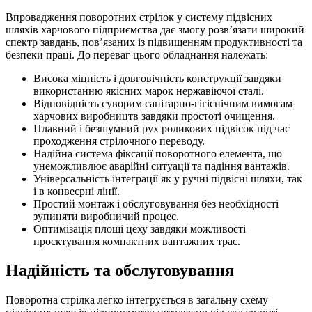
Впровадження поворотних стрілок у систему підвісних
шляхів харчового підприємства дає змогу розв’язати широкий
спектр завдань, пов’язаних із підвищенням продуктивності та
безпеки праці. До переваг цього обладнання належать:
Висока міцність і довговічність конструкції завдяки
використанню якісних марок нержавіючої сталі.
Відповідність суворим санітарно-гігієнічним вимогам
харчових виробництв завдяки простоті очищення.
Плавний і безшумний рух роликових підвісок під час
проходження стрілочного переводу.
Надійна система фіксації поворотного елемента, що
унеможливлює аварійні ситуації та падіння вантажів.
Універсальність інтеграції як у ручні підвісні шляхи, так
і в конвеєрні лінії.
Простий монтаж і обслуговування без необхідності
зупиняти виробничий процес.
Оптимізація площі цеху завдяки можливості
проєктування компактних вантажних трас.
Надійність та обслуговування
Поворотна стрілка легко інтегрується в загальну схему