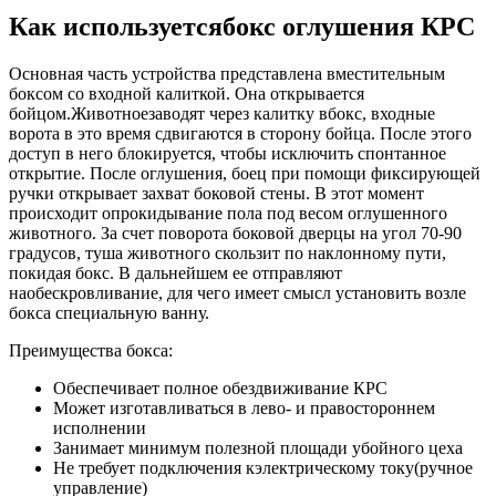
Как используетсябокс оглушения КРС
Основная часть устройства представлена вместительным
боксом со входной калиткой. Она открывается
бойцом.Животноезаводят через калитку вбокс, входные
ворота в это время сдвигаются в сторону бойца. После этого
доступ в него блокируется, чтобы исключить спонтанное
открытие. После оглушения, боец при помощи фиксирующей
ручки открывает захват боковой стены. В этот момент
происходит опрокидывание пола под весом оглушенного
животного. За счет поворота боковой дверцы на угол 70-90
градусов, туша животного скользит по наклонному пути,
покидая бокс. В дальнейшем ее отправляют
наобескровливание, для чего имеет смысл установить возле
бокса специальную ванну.
Преимущества бокса:
Обеспечивает полное обездвиживание КРС
Может изготавливаться в лево- и правостороннем
исполнении
Занимает минимум полезной площади убойного цеха
Не требует подключения кэлектрическому току(ручное
управление)