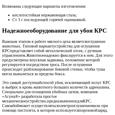
Возможны следующие варианты изготовления:
кислотостойкая нержавеющая сталь;
Ст 3 с последующей горячей оцинковкой.
Надежноеоборудование для убоя КРС
Важным этапом в работе мясного цеха являетсяоглушение
животных. Типовой вариантустройства для оглушения
КРСпредставляет собой металлический отсек, с ручным
управлением.Животноенадежно фиксируется в нем. Для этого
предусмотрена впускная задвижка, положение которой
регулируется посредством троса. После оглушения
происходит разблокирование боковой стенки, чтобы туша
могла вывалиться за пределы бокса.
Это самый доступныйспособ убоя, исключающий испуг КРС
и выброс в кровь животного больших количеств адреналина.
Специально для оснащения убойных цехов, компания
«Агуна®» разработала простое
механическоеустройство,предназначенноедляКРС.
Самзабойможет осуществлятьсяэлектрооглушениемили при
помощи пистолета, в котором используетсяпороховойзаряд.