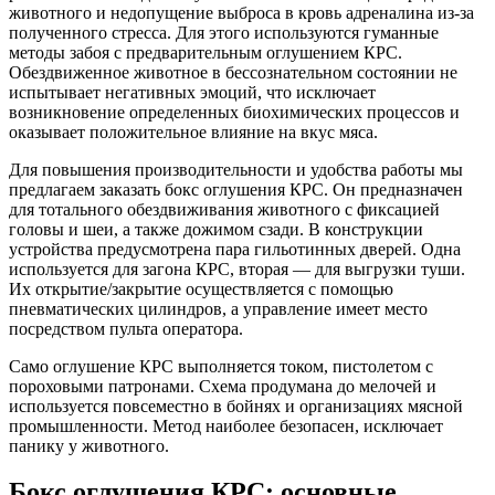
животного и недопущение выброса в кровь адреналина из-за
полученного стресса. Для этого используются гуманные
методы забоя с предварительным оглушением КРС.
Обездвиженное животное в бессознательном состоянии не
испытывает негативных эмоций, что исключает
возникновение определенных биохимических процессов и
оказывает положительное влияние на вкус мяса.
Для повышения производительности и удобства работы мы
предлагаем заказать бокс оглушения КРС. Он предназначен
для тотального обездвиживания животного с фиксацией
головы и шеи, а также дожимом сзади. В конструкции
устройства предусмотрена пара гильотинных дверей. Одна
используется для загона КРС, вторая — для выгрузки туши.
Их открытие/закрытие осуществляется с помощью
пневматических цилиндров, а управление имеет место
посредством пульта оператора.
Само оглушение КРС выполняется током, пистолетом с
пороховыми патронами. Схема продумана до мелочей и
используется повсеместно в бойнях и организациях мясной
промышленности. Метод наиболее безопасен, исключает
панику у животного.
Бокс оглушения КРС: основные