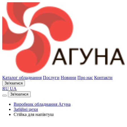
Каталог обладнання
Послуги
Новини
Про нас
Контакти
Зв'язатися
RU
UA
Зв'язатися
Виробник обладнання Агуна
Забійні цехи
Стійка для напівтуш