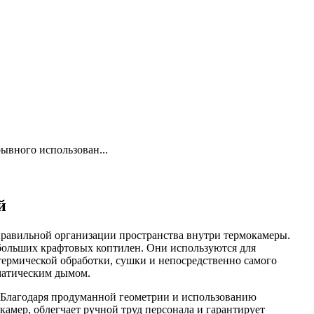
ывного использован...
й
 правильной организации пространства внутри термокамеры.
больших крафтовых коптилен. Они используются для
термической обработки, сушки и непосредственно самого
матическим дымом.
Благодаря продуманной геометрии и использованию
амер, облегчает ручной труд персонала и гарантирует