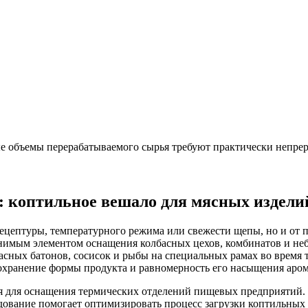
е объемы перерабатываемого сырья требуют практически непрер
: коптильное вешало для мясных издели
 рецептуры, температурного режима или свежести щепы, но и от
нимым элементом оснащения колбасных цехов, комбинатов и не
сных батонов, сосисок и рыбы на специальных рамах во время 
сохранение формы продукта и равномерность его насыщения аро
 для оснащения термических отделений пищевых предприятий. 
ование помогает оптимизировать процесс загрузки коптильных к