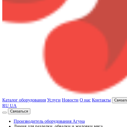
Каталог оборудования
Услуги
Новости
О нас
Контакты
Связат
RU
UA
Связаться
Производитель оборудования Агуна
Линия для разделки, обвалки и жиловки мяса