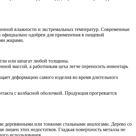
шенной влажности и экстремальных температур. Современные
л официально одобрен для применения в пищевой
ими жирами.
етли или шпагат любой толщины.
нной массой, а работникам цеха легче переносить инвентарь
ащает деформацию самого изделия во время длительного
такта с колбасной оболочкой. Продукция прогревается
и деревянными или тонкими стальными аналогами. Дерево со
в лишен этих недостатков. Гладкая поверхность металла не
ного использования.