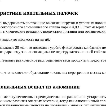
еристики коптильных палочек
ть выдерживать постоянные высокие нагрузки в условиях повы
ысокопрочного алюминиевого сплава марки АД31. Этот материа
ет в химические реакции с продуктами питания или органическ
и высокую жесткость на изгиб:
мальные 28 мм, что позволяет удобно фиксировать колбасные п
агодаря чему заполненная рама не перегружается лишней собстве
спечивает равномерное распределение веса продукта и предотвр
что исключает образование локальных перегревов в местах кон
иональных вешал из алюминия
 имеет существенные преимущества по сравнению с устаревшим
очником развития опасных бактерий, тогда как алюминиевый спла
 эксплуатационные свойства на протяжении многих лет интенсив