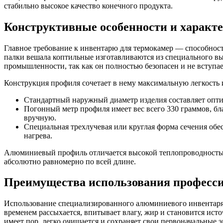
стабильно высокое качество конечного продукта.
Конструктивные особенности и характ
Главное требование к инвентарю для термокамер — способнос
палки вешала коптильные изготавливаются из специального в
промышленности, так как он полностью безопасен и не вступа
Конструкция профиля сочетает в нему максимальную легкость 
Стандартный наружный диаметр изделия составляет опти
Погонный метр профиля имеет вес всего 330 граммов, бл
вручную.
Специальная трехлучевая или круглая форма сечения обе
нагрева.
Алюминиевый профиль отличается высокой теплопроводностью, 
абсолютно равномерно по всей длине.
Преимущества использования професс
Использование специализированного алюминиевого инвентаря
временем рассыхается, впитывает влагу, жир и становится ист
имеет пор, легко очищается и сохраняет свои первоначальные