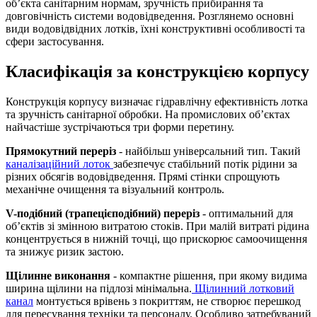
об’єкта санітарним нормам, зручність прибирання та
довговічність системи водовідведення. Розглянемо основні
види водовідвідних лотків, їхні конструктивні особливості та
сфери застосування.
Класифікація за конструкцією корпусу
Конструкція корпусу визначає гідравлічну ефективність лотка
та зручність санітарної обробки. На промислових об’єктах
найчастіше зустрічаються три форми перетину.
Прямокутний переріз
- найбільш універсальний тип. Такий
каналізаційний лоток
забезпечує стабільний потік рідини за
різних обсягів водовідведення. Прямі стінки спрощують
механічне очищення та візуальний контроль.
V-подібний (трапецієподібний) переріз
- оптимальний для
об’єктів зі змінною витратою стоків. При малій витраті рідина
концентрується в нижній точці, що прискорює самоочищення
та знижує ризик застою.
Щілинне виконання
- компактне рішення, при якому видима
ширина щілини на підлозі мінімальна.
Щілинний лотковий
канал
монтується врівень з покриттям, не створює перешкод
для пересування техніки та персоналу. Особливо затребуваний