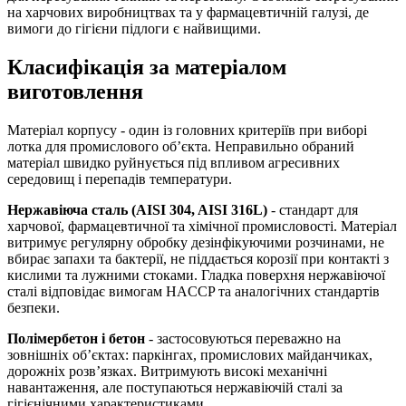
на харчових виробництвах та у фармацевтичній галузі, де
вимоги до гігієни підлоги є найвищими.
Класифікація за матеріалом
виготовлення
Матеріал корпусу - один із головних критеріїв при виборі
лотка для промислового об’єкта. Неправильно обраний
матеріал швидко руйнується під впливом агресивних
середовищ і перепадів температури.
Нержавіюча сталь (AISI 304, AISI 316L)
- стандарт для
харчової, фармацевтичної та хімічної промисловості. Матеріал
витримує регулярну обробку дезінфікуючими розчинами, не
вбирає запахи та бактерії, не піддається корозії при контакті з
кислими та лужними стоками. Гладка поверхня нержавіючої
сталі відповідає вимогам HACCP та аналогічних стандартів
безпеки.
Полімербетон і бетон
- застосовуються переважно на
зовнішніх об’єктах: паркінгах, промислових майданчиках,
дорожніх розв’язках. Витримують високі механічні
навантаження, але поступаються нержавіючій сталі за
гігієнічними характеристиками.