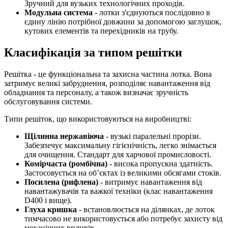
Зручний для вузьких технологічних проходів.
Модульна система
- лотки з'єднуються послідовно в
єдину лінію потрібної довжини за допомогою заглушок,
кутових елементів та перехідників на трубу.
Класифікація за типом решітки
Решітка - це функціональна та захисна частина лотка. Вона
затримує великі забруднення, розподіляє навантаження від
обладнання та персоналу, а також визначає зручність
обслуговування системи.
Типи решіток, що використовуються на виробництві:
Щілинна нержавіюча
- вузькі паралельні прорізи.
Забезпечує максимальну гігієнічність, легко знімається
для очищення. Стандарт для харчової промисловості.
Комірчаста (ромбічна)
- висока пропускна здатність.
Застосовується на об’єктах із великими обсягами стоків.
Посилена (рифлена)
- витримує навантаження від
навантажувачів та важкої техніки (клас навантаження
D400 і вище).
Глуха кришка
- встановлюється на ділянках, де лоток
тимчасово не використовується або потребує захисту від
механічних впливів.