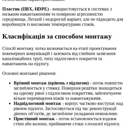
Пластик (ПВХ, HDPE)
- використовується в системах з
низьким навантаженням та помірною агресивністю
середовища. Легкий і недорогий варіант, але не підходить для
виробництв із високими температурами стоків.
Класифікація за способом монтажу
Спосіб монтажу лотка визначається на етапі проектування
інженерних комунікацій і залежить від глибини залягання
каналізаційних труб, типу підлогового покриття та
навантажень на підлогу.
Основні монтажні рішення:
Врізний монтаж (врівень з підлогою)
- лоток повністю
заглиблюється у стяжку. Поверхня решітки знаходиться
на одному рівні з підлоговим покриттям, забезпечуючи
вільне переміщення візків та навантажувачів.
Надпідлоговий монтаж
- корпус частково виступає над
рівнем підлоги. Застосовується під час реконструкції
діючих об’єктів, де заглиблене укладання неможливе.
Пристінний монтаж
- лоток встановлюється вздовж
стіни або колони, приймаючи стоки з похилої підлоги.