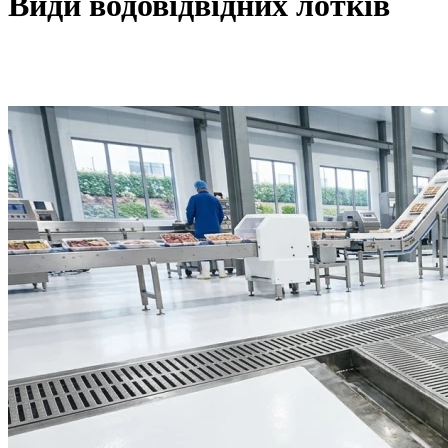
Види водовідвідних лотків