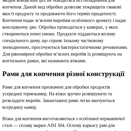
Жоден ковбасний цех не обходиться без обладнання для
копчення. Даний вид обробки дозволяє покращити смакові
якості продукту та продовжити його термін придатності.
Копчення надає м’ясним виробам особливого аромату і надає
консервуючу дію. Обробка проводиться у камерах, у яких
створюються певні умови. Продукти піддаються впливу
спеціального диму, що сприяє їхньому частковому
зневодненню, просочуються бактеріостатичними речовинами.
Для рівномірної обробки м’ясних виробів їх розміщують на
коптильних рамах, які називають візками.
Рами для копчення різної конструкції
Рами для копчення призначені для обробки продуктів
усередині термокамер. На візки зручно розвішувати та
розкладати вироби. Завантажені рами легко вкочуються
всередину камер.
Візки для копчення виготовляються з особливої ​​нержавіючої
сталі — сплаву марки AISI 304. Основу каркасу рам для