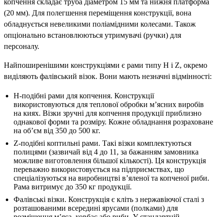
копчення складає труба діаметром 15 мм та нижня платформа
(20 мм). Для полегшення переміщення конструкції, вона
обладнується невеликими поліамідними колесами. Також
опціонально встановлюються утримувачі (ручки) для
персоналу.
Найпоширенішими конструкціями є рами типу H і Z, окремо
виділяють фалівський візок. Вони мають незначні відмінності:
H-подібні рами для копчення. Конструкції
використовуються для теплової обробки м’ясних виробів
на киях. Візки зручні для копчення продукції приблизно
однакової форми та розміру. Кожне обладнання розраховане
на об’єм від 350 до 500 кг.
Z-подібні коптильні рами. Такі візки комплектуються
полицями (зазвичай від 4 до 11, за бажанням замовника
можливе виготовлення більшої кількості). Ця конструкція
переважно використовується на підприємствах, що
спеціалізуються на виробництві в’яленої та копченої риби.
Рама витримує до 350 кг продукції.
Фалівські візки. Конструкція є кліть з нержавіючої сталі з
розташованими всередині ярусами (полками) для
розміщення м’яса, ковбас або риби. У стандартній