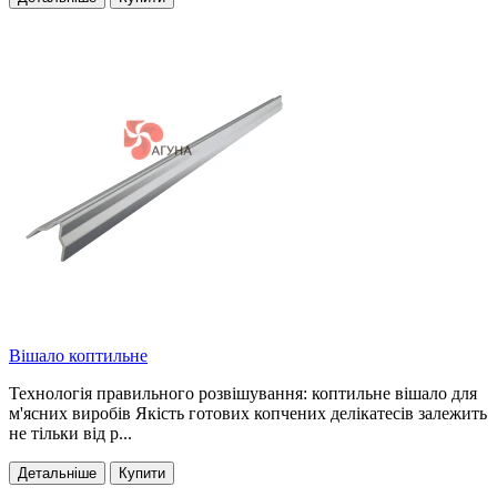
Вішало коптильне
Технологія правильного розвішування: коптильне вішало для
м'ясних виробів Якість готових копчених делікатесів залежить
не тільки від р...
Детальніше
Купити