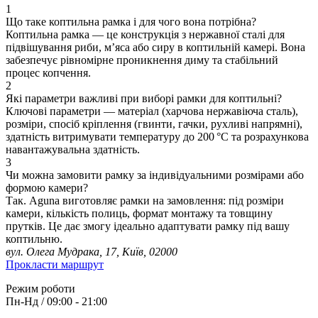
1
Що таке коптильна рамка і для чого вона потрібна?
Коптильна рамка — це конструкція з нержавної сталі для
підвішування риби, м’яса або сиру в коптильній камері. Вона
забезпечує рівномірне проникнення диму та стабільний
процес копчення.
2
Які параметри важливі при виборі рамки для коптильні?
Ключові параметри — матеріал (харчова нержавіюча сталь),
розміри, спосіб кріплення (гвинти, гачки, рухливі напрямні),
здатність витримувати температуру до 200 °C та розрахункова
навантажувальна здатність.
3
Чи можна замовити рамку за індивідуальними розмірами або
формою камери?
Так. Aguna виготовляє рамки на замовлення: під розміри
камери, кількість полиць, формат монтажу та товщину
прутків. Це дає змогу ідеально адаптувати рамку під вашу
коптильню.
вул. Олега Мудрака, 17, Київ, 02000
Прокласти маршрут
Режим роботи
Пн-Нд / 09:00 - 21:00